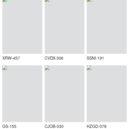
XRW-457
CVDX-306
SSNI-191
GS-155
CJOB-030
HZGD-078