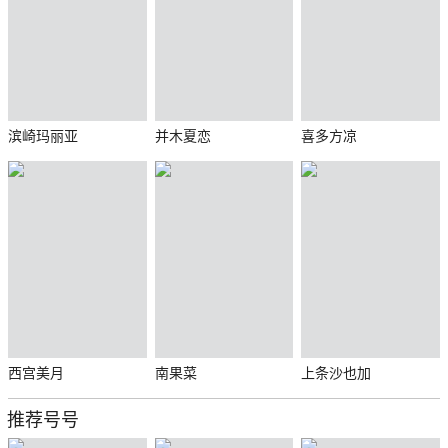
滨崎玛丽亚
并木夏恋
喜多方凉
西宫美月
南果菜
上条沙也加
推荐号号