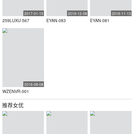
2017-01-15
2016-12-08
2016-11-13
259LUXU-567
EYAN-083
EYAN-081
2016-08-08
WZENVR-001
推荐女优