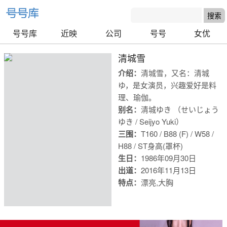
号号库
近映
公司
号号
女优
清城雪
介绍：
清城雪，又名：清城
ゆ，是女演员，兴趣爱好是料
理、瑜伽。
别名：
清城ゆき （せいじょう
ゆき / Seijyo Yuki）
三围：
T160 / B88 (F) / W58 /
H88 / S
T身高(罩杯)
生日：
1986年09月30日
出道：
2016年11月13日
特点：
漂亮,大胸
号号库